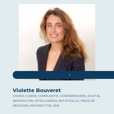
PROSPECTIVE
RÉSILIENCE
RSE
SOUVERAINETÉ INDUSTRIELLE ET
ÉCONOMIQUE
SPECTACLE
SPORT
STRATÉGIE
VENTE ET MOTIVATION
VIE INSPIRANTE
⭐️
Violette Bouveret
,
,
,
,
COMEX / CODIR
COMPLEXITÉ
CONFÉRENCIÈRE
DIGITAL
,
,
INNOVATION
INTELLIGENCE ARTIFICIELLE
PRISE DE
,
,
DÉCISION
PROSPECTIVE
RSE