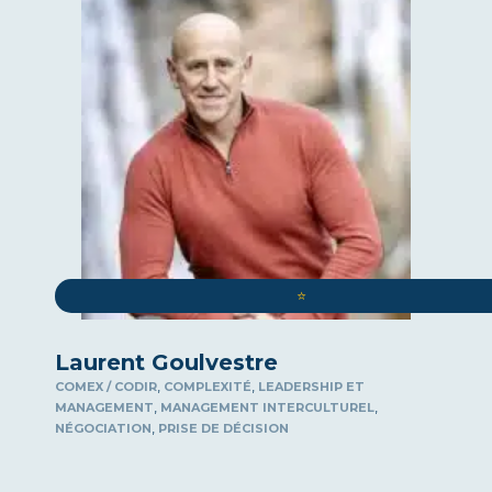
ENGAGEMENT
ENVIRONNEMENT
GÉOPOLITIQUE
GESTION DU STRESS
GUERRE ÉCONOMIQUE
HANDICAP
INNOVATION
INTELLIGENCE ARTIFICIELLE
LEADERSHIP ET MANAGEMENT
MÉTÉO
⭐️
MODÉRATION
Laurent Goulvestre
MOTIVATION
,
,
COMEX / CODIR
COMPLEXITÉ
LEADERSHIP ET
NÉGOCIATION
,
,
MANAGEMENT
MANAGEMENT INTERCULTUREL
NEUROSCIENCES
,
NÉGOCIATION
PRISE DE DÉCISION
PHILOSOPHIE
PRISE DE DÉCISION