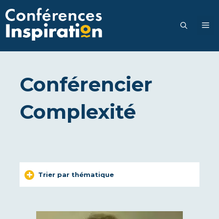
Aller
au
M
contenu
Conférencier
Complexité
Trier par thématique