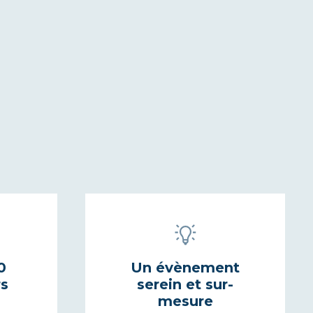
0
Un évènement
rs
serein et sur-
mesure