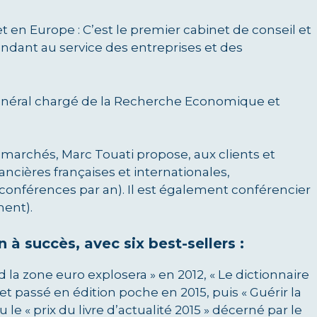
en Europe : C’est le premier cabinet de conseil et
dant au service des entreprises et des
Général chargé de la Recherche Economique et
 marchés, Marc Touati propose, aux clients et
nancières françaises et internationales,
onférences par an). Il est également conférencier
ent).
à succès, avec six best-sellers :
la zone euro explosera » en 2012, « Le dictionnaire
4 et passé en édition poche en 2015, puis « Guérir la
 le « prix du livre d’actualité 2015 » décerné par le