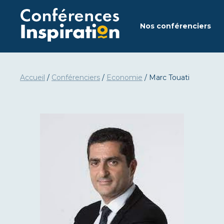
Aller
au
Nos conférenciers
contenu
Accueil
/
Conférenciers
/
Economie
/
Marc Touati