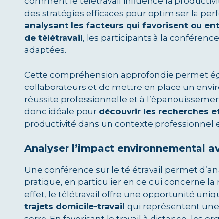
comment le télétravail influence la productiv
des stratégies efficaces pour optimiser la pe
analysant les facteurs qui favorisent ou e
de télétravail
, les participants à la conféren
adaptées.
Cette compréhension approfondie permet ég
collaborateurs et de mettre en place un envir
réussite professionnelle et à l’épanouissement
donc idéale pour
découvrir les recherches et
productivité dans un contexte professionnel 
Analyser l’impact environnemental ave
Une conférence sur le télétravail permet d’a
pratique, en particulier en ce qui concerne l
effet, le télétravail offre une opportunité uni
trajets domicile-travail
qui représentent une 
serre. En favorisant le travail à distance, les 