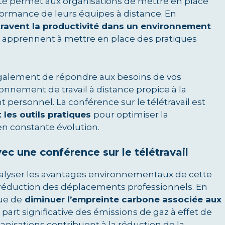
ité permet aux organisations de mettre en place
rformance de leurs équipes à distance. En
ntravent la productivité dans un environnement
ce apprennent à mettre en place des pratiques
alement de répondre aux besoins de vos
onnement de travail à distance propice à la
 personnel. La conférence sur le télétravail est
 les outils pratiques
pour optimiser la
en constante évolution.
c une conférence sur le télétravail
nalyser les avantages environnementaux de cette
a réduction des déplacements professionnels. En
que de
diminuer l’empreinte carbone associée aux
part significative des émissions de gaz à effet de
organisations contribuent à la réduction de la