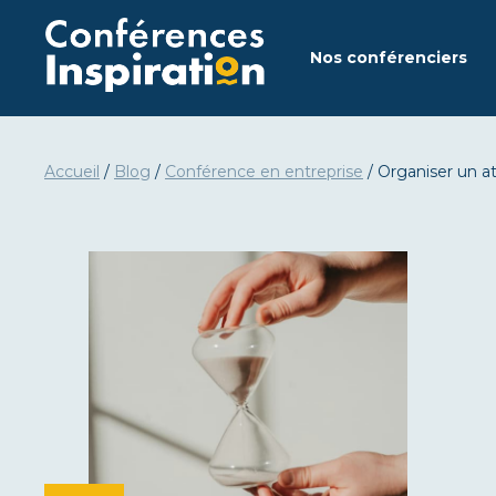
Aller
au
Nos conférenciers
contenu
Accueil
/
Blog
/
Conférence en entreprise
/
Organiser un at