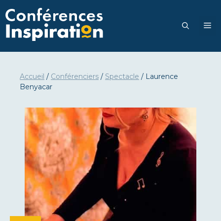
Aller
au
M
contenu
Accueil
/
Conférenciers
/
Spectacle
/
Laurence
Benyacar