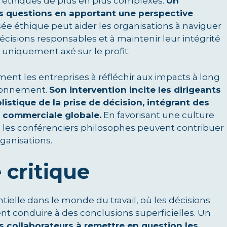
 éthiques de plus en plus complexes.
Un
es questions en apportant une perspective
sée éthique peut aider les organisations à naviguer
écisions responsables et à maintenir leur intégrité
niquement axé sur le profit.
nt les entreprises à réfléchir aux impacts à long
vironnement.
Son intervention incite les dirigeants
istique de la prise de décision, intégrant des
e commerciale globale.
En favorisant une culture
le, les conférenciers philosophes peuvent contribuer
rganisations.
 critique
elle dans le monde du travail, où les décisions
nt conduire à des conclusions superficielles. Un
 collaborateurs à remettre en question les