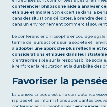
entreprises sont confrontées à des dilemmes
conférencier philosophe aide à analyser c
éthique et morale
. Son expertise dans la pen
dans des situations délicates, à prendre des d
dans un environnement commercial souvent u
Le conférencier philosophe encourage égaleme
terme de leurs actions sur la société et l’en
à adopter une approche plus réfléchie et hol
considérations éthiques dans leur stratégi
d’entreprise axée sur la responsabilité socia
à renforcer la réputation et la durabilité des o
Favoriser la pensée
La pensée critique est une compétence essenti
rapides et les informations abondantes peuve
conférencier philosophe peut
encourager vos