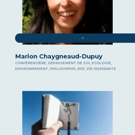
⭐️
Marion Chaygneaud-Dupuy
,
,
,
CONFÉRENCIÈRE
DÉPASSEMENT DE SOI
ECOLOGIE
,
,
,
ENVIRONNEMENT
PHILOSOPHIE
RSE
VIE INSPIRANTE