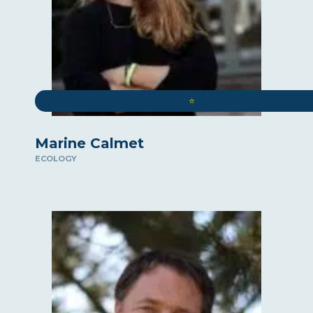
INDUSTRIAL AND ECONOMIC SOVEREIGNTY
SHOW
SPORT
STRATEGY
SALES AND MOTIVATION
⭐️
INSPIRING LIFE
Marine Calmet
ECOLOGY