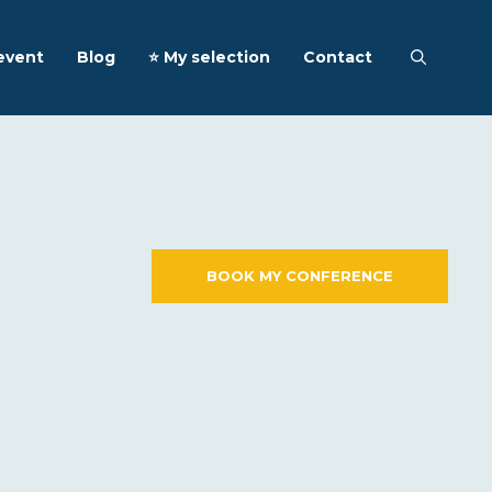
event
Blog
⭐️ My selection
Contact
BOOK MY CONFERENCE