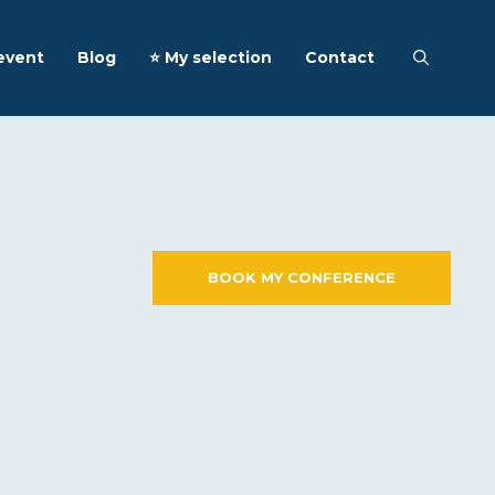
event
Blog
⭐️ My selection
Contact
BOOK MY CONFERENCE