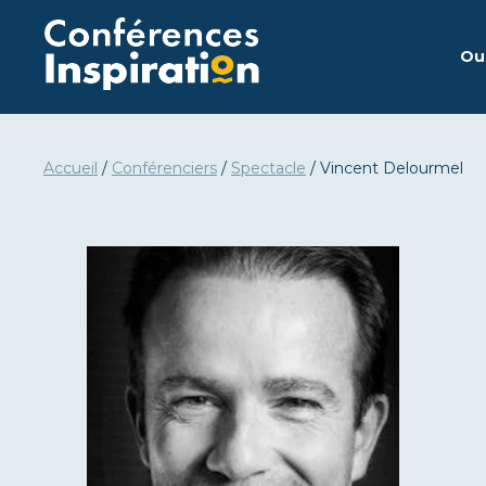
Go
to
Ou
content
Accueil
/
Conférenciers
/
Spectacle
/
Vincent Delourmel