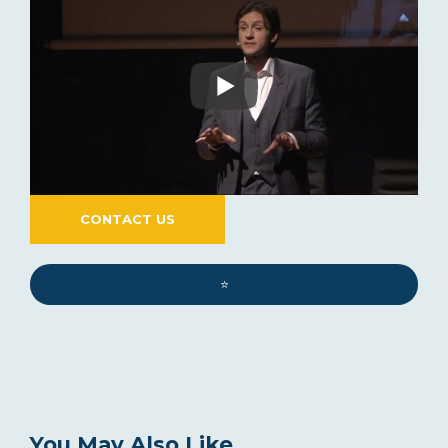
CONTACT US
⭐️
You May Also Like...