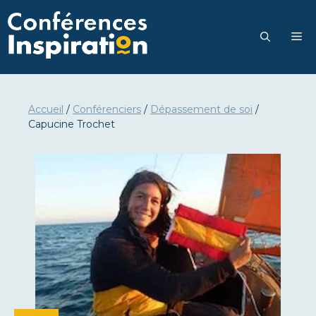
Go
to
M
content
Accueil
/
Conférenciers
/
Dépassement de soi
/
Capucine Trochet