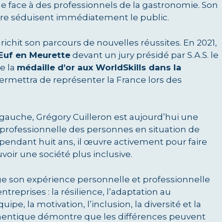
ngue face à des professionnels de la gastronomie. Son
naire séduisent immédiatement le public.
richit son parcours de nouvelles réussites. En 2021,
uf en Meurette
devant un jury présidé par S.A.S. le
he la
médaille d’or aux WorldSkills dans la
 permettra de représenter la France lors des
auche, Grégory Cuilleron est aujourd’hui une
n professionnelle des personnes en situation de
endant huit ans, il œuvre activement pour faire
oir une société plus inclusive.
tage son expérience personnelle et professionnelle
reprises : la résilience, l’adaptation au
ipe, la motivation, l’inclusion, la diversité et la
hentique démontre que les différences peuvent