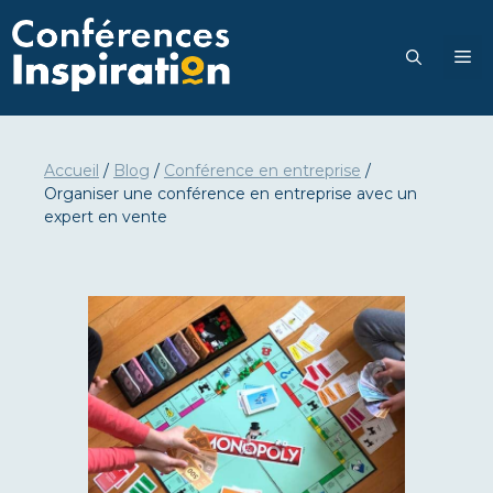
Aller
au
M
contenu
Accueil
/
Blog
/
Conférence en entreprise
/
Organiser une conférence en entreprise avec un
expert en vente