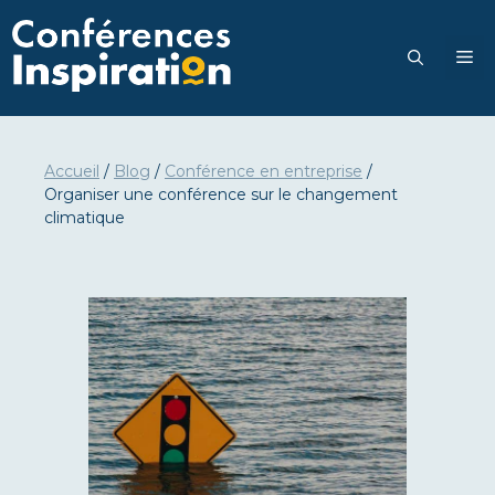
Go
to
M
content
Accueil
/
Blog
/
Conférence en entreprise
/
Organiser une conférence sur le changement
climatique